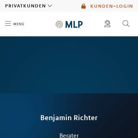
MLP
privatkunden
kunden-login
menü
Inhalt
diese website durchsuchen
mlp berater finden
Benjamin
Richter
Berater