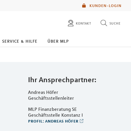
KUNDEN-LOGIN
kontakt
suche
diese website durchsuchen
service & hilfe
über mlp
mlp berater finden
Ihr Ansprechpartner:
Andreas Höfer
Geschäftsstellenleiter
MLP Finanzberatung SE
Geschäftsstelle Konstanz I
profil: andreas höfer