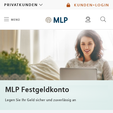
MLP
privatkunden
kunden-login
menü
Inhalt
diese website durchsuchen
mlp berater finden
MLP Festgeldkonto
Legen Sie Ihr Geld sicher und zuverlässig an