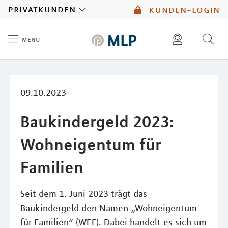
MLP
privatkunden
kunden-login
menü
Inhalt
diese website durchsuchen
mlp berater finden
09.10.2023
Baukindergeld 2023:
Wohneigentum für
Familien
Seit dem 1. Juni 2023 trägt das
Baukindergeld den Namen „Wohneigentum
für Familien“ (WEF). Dabei handelt es sich um