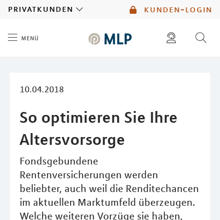
MLP
privatkunden
kunden-login
menü
Inhalt
diese website durchsuchen
mlp berater finden
10.04.2018
So optimieren Sie Ihre
Altersvorsorge
Fondsgebundene
Rentenversicherungen werden
beliebter, auch weil die Renditechancen
im aktuellen Marktumfeld überzeugen.
Welche weiteren Vorzüge sie haben,