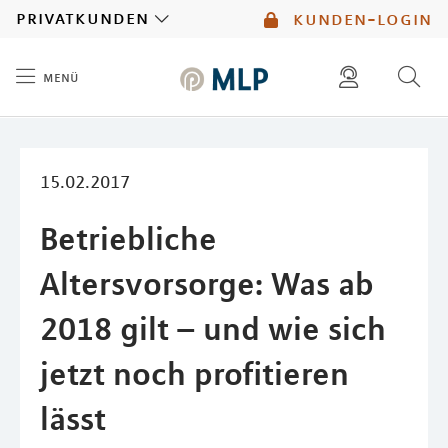
MLP
privatkunden
kunden-login
menü
Inhalt
diese website durchsuchen
mlp berater finden
15.02.2017
Betriebliche
Altersvorsorge: Was ab
2018 gilt – und wie sich
jetzt noch profitieren
lässt