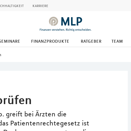
chhaltigkeit
karriere
seminare
finanzprodukte
ratgeber
team
n
prüfen
o. greift bei Ärzten die
das Patientenrechtegesetz ist